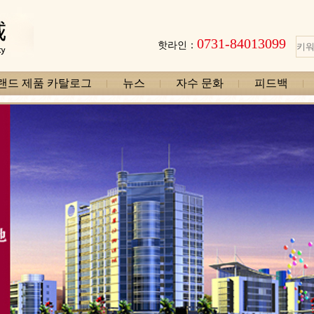
0731-84013099
핫라인：
랜드 제품 카탈로그
뉴스
자수 문화
피드백