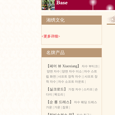
湘绣文化
<更多详细>
名牌产品
【페어 뷰 Xiaoxiang】
자수 부티크
|
양면 자수
|
양면 자수 이소
|
자수 스트
립 화면
|
샤프트 장착 자수 |
|
샤프트 장
착 자수
|
자수 소프트 마운트
|
【실크로드】
가정 자수
|
스카프
|
손
다이
|
목도리
|
【순 롱 드레스】
자수 웨딩 드레스
가운
|
가운
|
잠옷
|
【히비스커스 꿈】