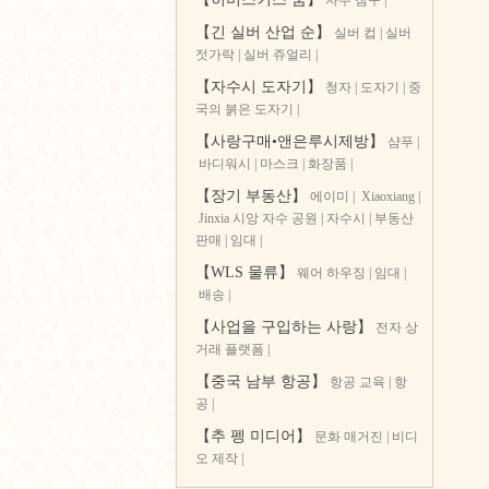
자수 침구
|
【긴 실버 산업 순】
실버 컵
|
실버
젓가락
|
실버 쥬얼리
|
【자수시 도자기】
청자
|
도자기
|
중
국의 붉은 도자기
|
【사랑구매•앤은루시제방】
샴푸
|
바디워시
|
마스크
|
화장품
|
【장기 부동산】
에이미
|
Xiaoxiang
|
Jinxia 시앙 자수 공원
|
자수시
|
부동산
판매
|
임대
|
【WLS 물류】
웨어 하우징
|
임대
|
배송
|
【사업을 구입하는 사랑】
전자 상
거래 플랫폼
|
【중국 남부 항공】
항공 교육
|
항
공
|
【추 펭 미디어】
문화 매거진
|
비디
오 제작
|