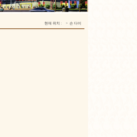
현재 위치 :
>
손 다이