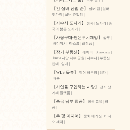
자수 침구
|
【긴 실버 산업 순】
실버 컵
|
실버
젓가락
|
실버 쥬얼리
|
【자수시 도자기】
청자
|
도자기
|
중
국의 붉은 도자기
|
【사랑구매•앤은루시제방】
샴푸
|
바디워시
|
마스크
|
화장품
|
【장기 부동산】
에이미
|
Xiaoxiang
|
Jinxia 시앙 자수 공원
|
자수시
|
부동산
판매
|
임대
|
【WLS 물류】
웨어 하우징
|
임대
|
배송
|
【사업을 구입하는 사랑】
전자 상
거래 플랫폼
|
【중국 남부 항공】
항공 교육
|
항
공
|
【추 펭 미디어】
문화 매거진
|
비디
오 제작
|