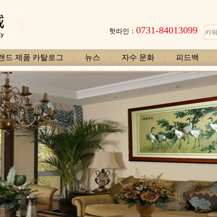
0731-84013099
핫라인：
랜드 제품 카탈로그
뉴스
자수 문화
피드백