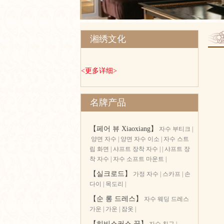
湘绣文化
<更多详细>
名牌产品
【페어 뷰 Xiaoxiang】
자수 부티크
|
양면 자수
|
양면 자수 이소
|
자수 스트
립 화면
|
샤프트 장착 자수 |
|
샤프트 장
착 자수
|
자수 소프트 마운트
|
【실크로드】
가정 자수
|
스카프
|
손
다이
|
목도리
|
【순 롱 드레스】
자수 웨딩 드레스
가운
|
가운
|
잠옷
|
【히비스커스 꿈】