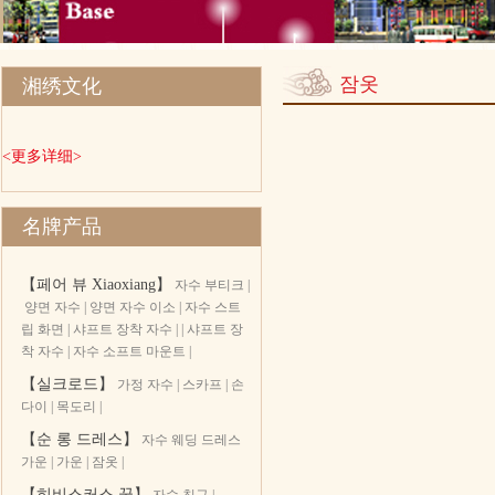
잠옷
湘绣文化
<更多详细>
名牌产品
【페어 뷰 Xiaoxiang】
자수 부티크
|
양면 자수
|
양면 자수 이소
|
자수 스트
립 화면
|
샤프트 장착 자수 |
|
샤프트 장
착 자수
|
자수 소프트 마운트
|
【실크로드】
가정 자수
|
스카프
|
손
다이
|
목도리
|
【순 롱 드레스】
자수 웨딩 드레스
가운
|
가운
|
잠옷
|
【히비스커스 꿈】