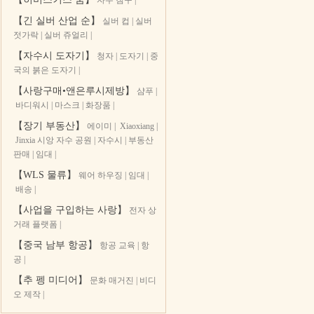
자수 침구
|
【긴 실버 산업 순】
실버 컵
|
실버
젓가락
|
실버 쥬얼리
|
【자수시 도자기】
청자
|
도자기
|
중
국의 붉은 도자기
|
【사랑구매•앤은루시제방】
샴푸
|
바디워시
|
마스크
|
화장품
|
【장기 부동산】
에이미
|
Xiaoxiang
|
Jinxia 시앙 자수 공원
|
자수시
|
부동산
판매
|
임대
|
【WLS 물류】
웨어 하우징
|
임대
|
배송
|
【사업을 구입하는 사랑】
전자 상
거래 플랫폼
|
【중국 남부 항공】
항공 교육
|
항
공
|
【추 펭 미디어】
문화 매거진
|
비디
오 제작
|