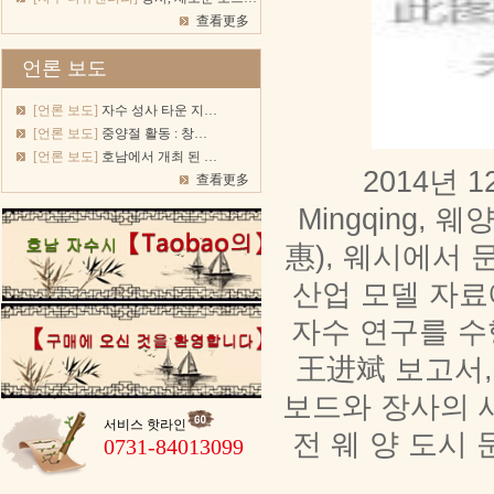
查看更多
언론 보도
[언론 보도]
자수 성사 타운 지…
[언론 보도]
중양절 활동 : 창…
[언론 보도]
호남에서 개최 된 …
2014년 
查看更多
Mingqing,
惠), 웨시에서
산업 모델 자료
자수 연구를 수
王进斌 보고서,
보드와 장사의 새
서비스 핫라인
전 웨 양 도시
0731-84013099