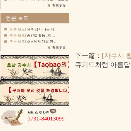
查看更多
언론 보도
[언론 보도]
자수 성사 타운 지…
[언론 보도]
중양절 활동 : 창…
[언론 보도]
호남에서 개최 된 …
查看更多
下一篇：
[자수시 
큐피드처럼 아름답
서비스 핫라인
0731-84013099