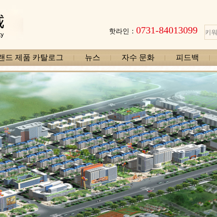
0731-84013099
핫라인：
랜드 제품 카탈로그
뉴스
자수 문화
피드백