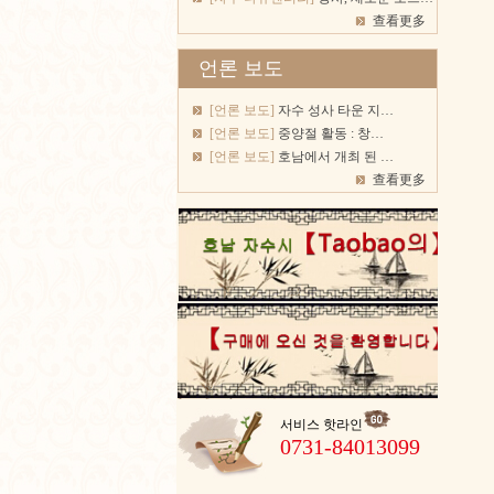
查看更多
언론 보도
[언론 보도]
자수 성사 타운 지…
[언론 보도]
중양절 활동 : 창…
[언론 보도]
호남에서 개최 된 …
查看更多
서비스 핫라인
0731-84013099